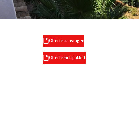
Offerte aanvragen
Offerte Golfpakket