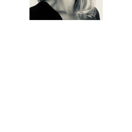
an harte welkom heten op deze site.
el.
r, extra service kan bieden.
 ontzettende lieve, tevreden reacties en terugkerende klanten.